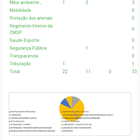
Meio ambiente ,
1
2
3
Mobilidade
0
Proteção dos animais
0
Regimento Interno da
0
CMSP
Saude-Esporte
0
Segurança Pública
1
1
Transparencia
0
Tributação
1
1
Total
22
11
0
33