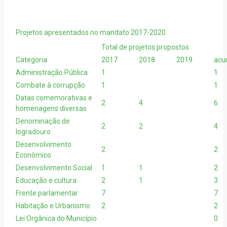
Projetos apresentados no mandato 2017-2020
Total de projetos propostos
Categoria
2017
2018
2019
acu
Administração Pública
1
1
Combate à corrupção
1
1
Datas comemorativas e
2
4
6
homenagens diversas
Denominação de
2
2
4
logradouro
Desenvolvimento
2
2
Econômico
Desenvolvimento Social
1
1
2
Educação e cultura
2
1
3
Frente parlamentar
7
7
Habitação e Urbanismo
2
2
Lei Orgânica do Município
0