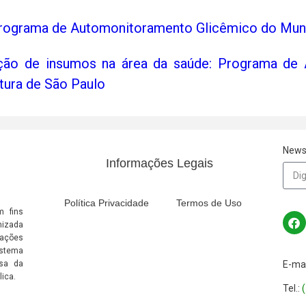
Programa de Automonitoramento Glicêmico do Muni
uição de insumos na área da saúde: Programa de
tura de São Paulo
News
Informações Legais
Política Privacidade
Termos de Uso
m fins
nizada
zações
istema
usa da
E-mai
lica.
Tel.: