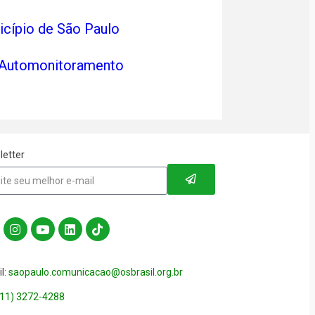
cípio de São Paulo
 Automonitoramento
letter
l:
saopaulo.comunicacao@osbrasil.org.br
(11) 3272-4288