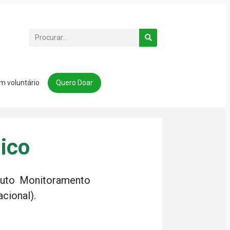
m voluntário
Quero Doar
ico
Auto Monitoramento
cional).