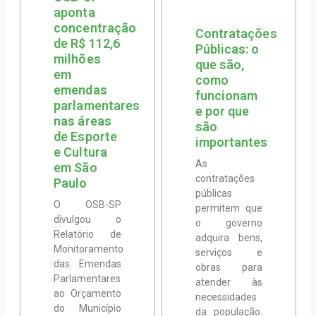
aponta
concentração
Contratações
de R$ 112,6
Públicas: o
milhões
que são,
em
como
emendas
funcionam
parlamentares
e por que
nas áreas
são
de Esporte
importantes
e Cultura
As
em São
contratações
Paulo
públicas
O OSB-SP
permitem que
divulgou o
o governo
Relatório de
adquira bens,
Monitoramento
serviços e
das Emendas
obras para
Parlamentares
atender às
ao Orçamento
necessidades
do Município
da população.