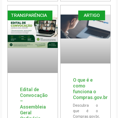
TRANSPARÊNCIA
ARTIGO
O que é e
como
Edital de
funciona o
Convocação
Compras.gov.br
–
Descubra o
Assembleia
que é o
Geral
Compras.gov.br,