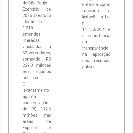
de São Paulo –
Entenda como
Exercício de
funciona a
2025. O estudo
licitação, a Lei
identificou
nº
1.218
14.133/2021 e
emendas
a importância
liberadas,
da
vinculadas a
transparência
52 vereadores,
na aplicação
somando R$
dos recursos
239,3 milhões
públicos.
em recursos
públicos.
O
levantamento
aponta
concentração
de R$ 112,6
milhões nas
áreas de
Esporte e