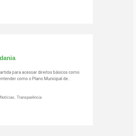
adania
artida para acessar direitos básicos como
 entender como o Plano Municipal de
e fazer parte dessa mudança.
Notícias
,
Transparência