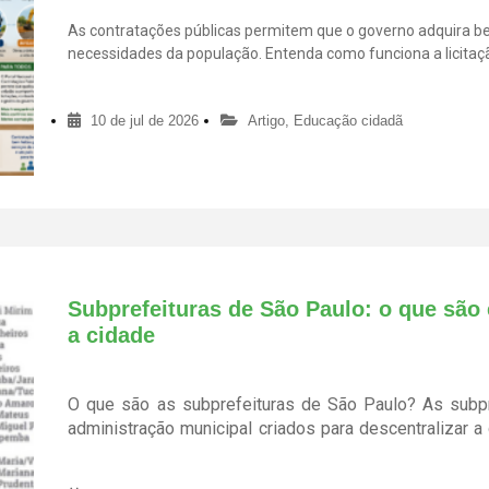
As contratações públicas permitem que o governo adquira ben
necessidades da população. Entenda como funciona a licitaçã
transparência na aplicação dos recursos públicos.
10 de jul de 2026
Artigo
,
Educação cidadã
Subprefeituras de São Paulo: o que são 
a cidade
O que são as subprefeituras de São Paulo? As subp
administração municipal criados para descentralizar a
da população. Regulamentadas pela Lei nº 13.3
desempenham um papel estratégico para garantir que 