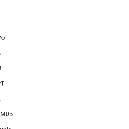
VO
B
B
PT
L
– MDB