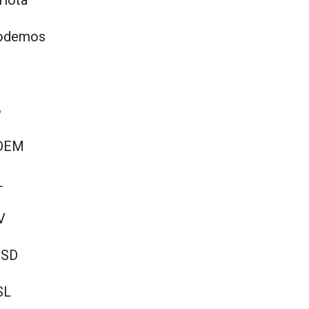
riota
Podemos
B
 DEM
L
V
PSD
SL