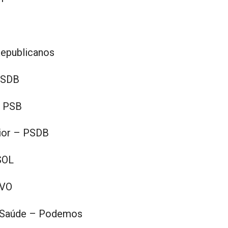
Republicanos
PSDB
– PSB
ior – PSDB
SOL
OVO
e Saúde – Podemos