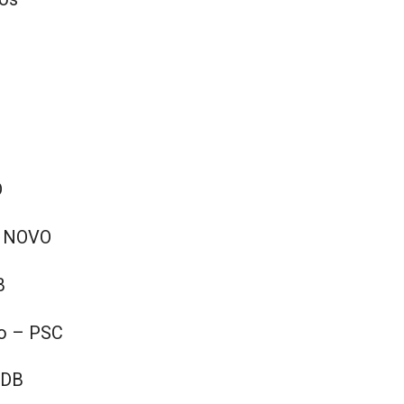
D
– NOVO
B
to – PSC
SDB