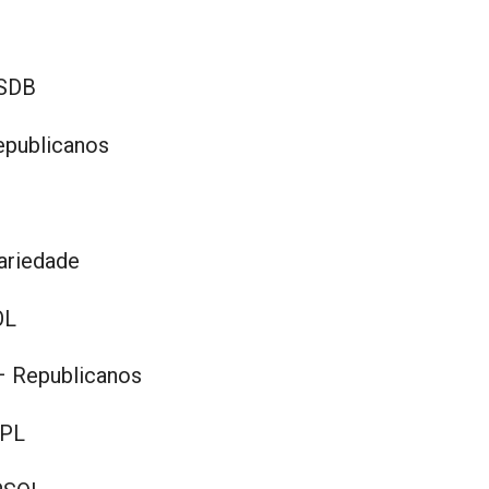
PSDB
epublicanos
ariedade
OL
– Republicanos
 PL