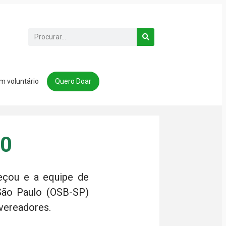
m voluntário
Quero Doar
20
eçou e a equipe de
 São Paulo (OSB-SP)
vereadores.