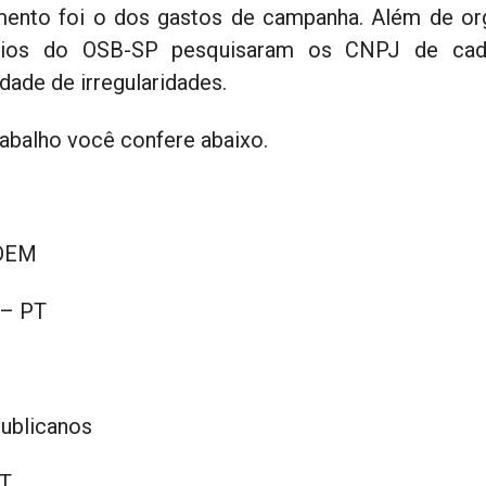
mento foi o dos gastos de campanha. Além de or
ários do OSB-SP pesquisaram os CNPJ de cada
idade de irregularidades.
rabalho você confere abaixo.
 DEM
 – PT
ublicanos
PT