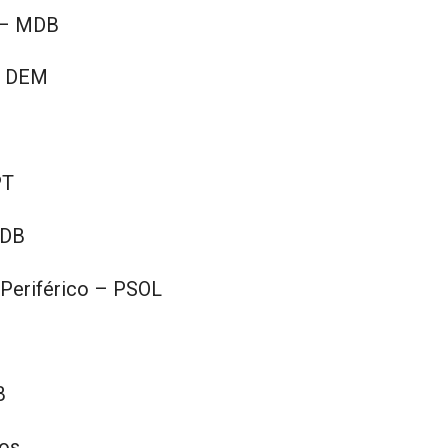
 – MDB
– DEM
PT
SDB
 Periférico – PSOL
B
mos