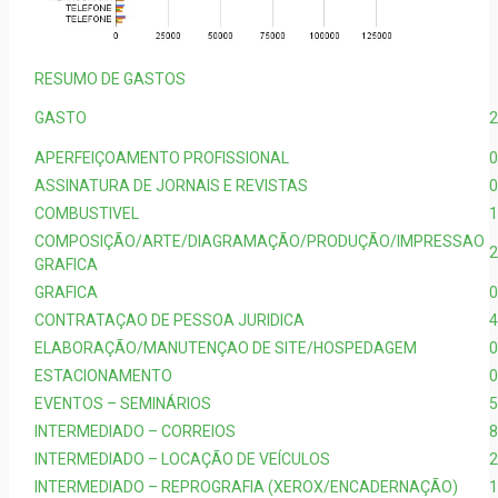
RESUMO DE GASTOS
GASTO
2
APERFEIÇOAMENTO PROFISSIONAL
0
ASSINATURA DE JORNAIS E REVISTAS
0
COMBUSTIVEL
1
COMPOSIÇÃO/ARTE/DIAGRAMAÇÃO/PRODUÇÃO/IMPRESSAO
2
GRAFICA
GRAFICA
0
CONTRATAÇAO DE PESSOA JURIDICA
4
ELABORAÇÃO/MANUTENÇAO DE SITE/HOSPEDAGEM
0
ESTACIONAMENTO
0
EVENTOS – SEMINÁRIOS
5
INTERMEDIADO – CORREIOS
8
INTERMEDIADO – LOCAÇÃO DE VEÍCULOS
2
INTERMEDIADO – REPROGRAFIA (XEROX/ENCADERNAÇÃO)
1