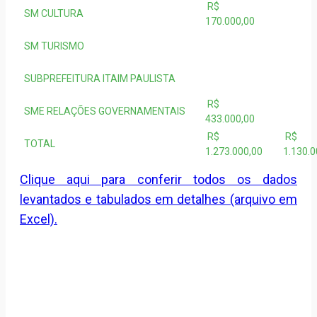
R$
SM CULTURA
170.000,00
SM TURISMO
SUBPREFEITURA ITAIM PAULISTA
R$
SME RELAÇÕES GOVERNAMENTAIS
433.000,00
R$
R$
TOTAL
1.273.000,00
1.130.0
Clique aqui para conferir todos os dados
levantados e tabulados em detalhes (arquivo em
Excel).