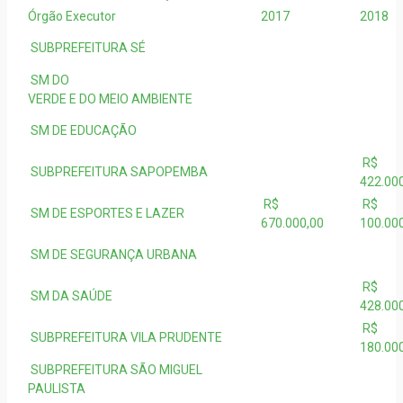
Órgão Executor
2017
2018
SUBPREFEITURA SÉ
SM DO
VERDE E DO MEIO AMBIENTE
SM DE EDUCAÇÃO
R$
SUBPREFEITURA SAPOPEMBA
422.00
R$
R$
SM DE ESPORTES E LAZER
670.000,00
100.00
SM DE SEGURANÇA URBANA
R$
SM DA SAÚDE
428.00
R$
SUBPREFEITURA VILA PRUDENTE
180.00
SUBPREFEITURA SÃO MIGUEL
PAULISTA