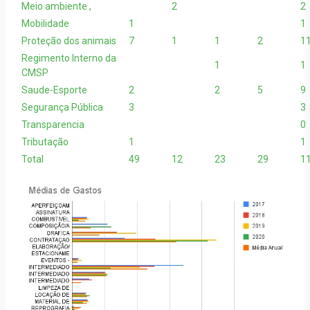
Meio ambiente ,
2
2
Mobilidade
1
1
Proteção dos animais
7
1
1
2
1
Regimento Interno da
1
1
CMSP
Saude-Esporte
2
2
5
9
Segurança Pública
3
3
Transparencia
0
Tributação
1
1
Total
49
12
23
29
1