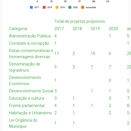
Total de projetos propostos
Categoria
2017
2018
2019
2020
a
Administração Pública
4
1
5
Combate à corrupção
1
1
Datas comemorativas e
11
2
10
6
2
homenagens diversas
Denominação de
5
3
7
7
2
logradouro
Desenvolvimento
1
0
1
Econômico
Desenvolvimento Social
3
1
1
5
Educação e cultura
3
1
3
7
Frente parlamentar
4
1
1
2
8
Habitação e Urbanismo
2
1
2
5
Lei Orgânica do
1
1
2
Município