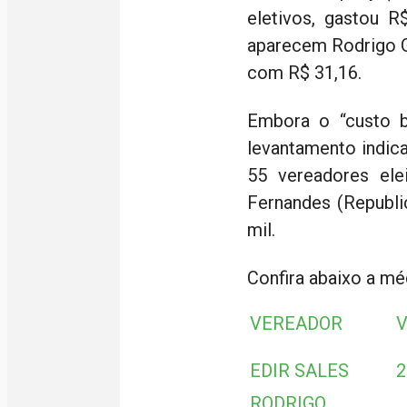
eletivos, gastou R
aparecem Rodrigo G
com R$ 31,16.
Embora o “custo b
levantamento indic
55 vereadores el
Fernandes (Republi
mil.
Confira abaixo a mé
VEREADOR
EDIR SALES
2
RODRIGO