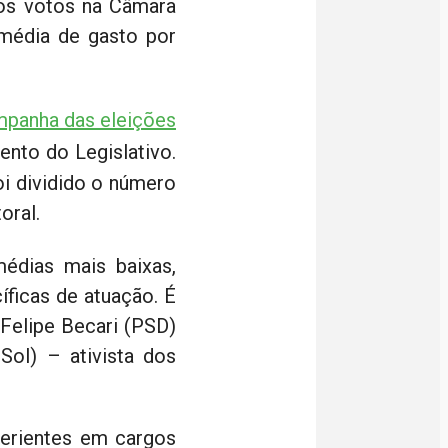
nos votos na Câmara
média de gasto por
mpanha das eleições
ento do Legislativo.
oi dividido o número
oral.
médias mais baixas,
íficas de atuação. É
Felipe Becari (PSD)
Sol) – ativista dos
perientes em cargos