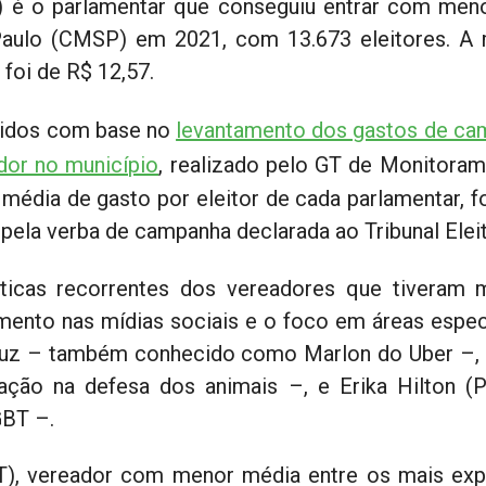
SL) é o parlamentar que conseguiu entrar com me
Paulo (CMSP) em 2021, com 13.673 eleitores. A 
 foi de R$ 12,57.
tidos com base no
levantamento dos gastos de ca
dor no município
, realizado pelo GT de Monitoram
média de gasto por eleitor de cada parlamentar, f
pela verba de campanha declarada ao Tribunal Eleit
sticas recorrentes dos vereadores que tiveram 
mento nas mídias sociais e o foco em áreas espec
uz – também conhecido como Marlon do Uber –, 
ação na defesa dos animais –, e Erika Hilton (P
GBT –.
T), vereador com menor média entre os mais ex