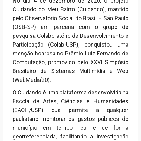
No dia 4 de dezembro de 2020, o projeto
Cuidando
do Meu Bairro (Cuidando), mantido
pelo Observatório Social do Brasil – São Paulo
(OSB-SP) em parceria com o
grupo de
pesquisa
Colaboratório
de Desenvolvimento e
Participação (
Colab
-USP)
, conquistou uma
menção honrosa no Prêmio Luiz Fernando de
Computação, pro
movido pelo XXVI Simpósio
Brasileiro de Sistemas Multimídia e Web
(WebMedia’20).
O Cuidando é uma plataforma desenvolvida na
Escola de Artes, Ciências e Humanidades
(EACH/USP) que permite a qualquer
paulistano monitorar os gastos públicos do
município em tempo real e de forma
georreferenciada, facilitando a investigação