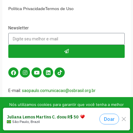
Política Privacidade
Termos de Uso
Newsletter
E-mail:
saopaulo.comunicacao@osbrasil.org.br
Tel.:
(11) 3272-4288
Nós utilizamos cookies para garantir que você tenha a melhor
experiência em nosso site. Se você continua a usar este site,
Endereço:
Av. da Liberdade, 532 – Liberdade, São Paulo –
assumimos que você está satisfeito.
SP, 01502-001
Aceito
Política de privacidade